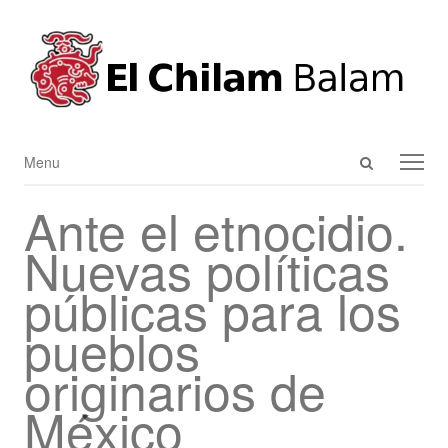
Open
Menu
Menu
search
Ante el etnocidio.
panel
Nuevas políticas
públicas para los
pueblos
originarios de
México