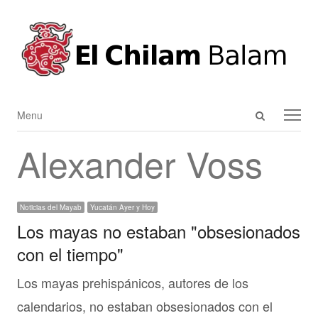
Open
Menu
Menu
search
Alexander Voss
panel
Noticias del Mayab
Yucatán Ayer y Hoy
Los mayas no estaban "obsesionados
con el tiempo"
Los mayas prehispánicos, autores de los
calendarios, no estaban obsesionados con el